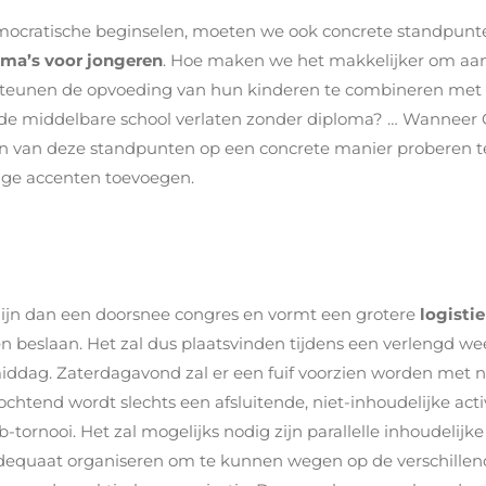
emocratische beginselen, moeten we ook concrete standpunte
ema’s voor jongeren
. Hoe maken we het makkelijker om aan 
rsteunen de opvoeding van hun kinderen te combineren me
de middelbare school verlaten zonder diploma? … Wanneer 
en van deze standpunten op een concrete manier proberen t
onge accenten toevoegen.
 zijn dan een doorsnee congres en vormt een grotere
logisti
 beslaan. Het zal dus plaatsvinden tijdens een verlengd wee
iddag. Zaterdagavond zal er een fuif voorzien worden met 
chtend wordt slechts een afsluitende, niet-inhoudelijke activ
tornooi. Het zal mogelijks nodig zijn parallelle inhoudelijke
dequaat organiseren om te kunnen wegen op de verschillend