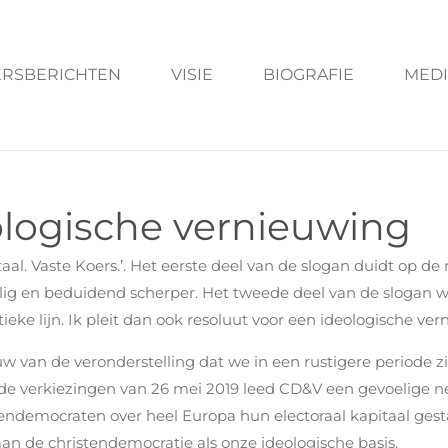
ERSBERICHTEN
VISIE
BIOGRAFIE
MEDI
eologische vernieuwing
e taal. Vaste Koers.’. Het eerste deel van de slogan duidt o
ollig en beduidend scherper. Het tweede deel van de slogan 
ieke lijn. Ik pleit dan ook resoluut voor een ideologische ver
w van de veronderstelling dat we in een rustigere periode z
j de verkiezingen van 26 mei 2019 leed CD&V een gevoelige n
tendemocraten over heel Europa hun electoraal kapitaal gest
an de christendemocratie als onze ideologische basis.