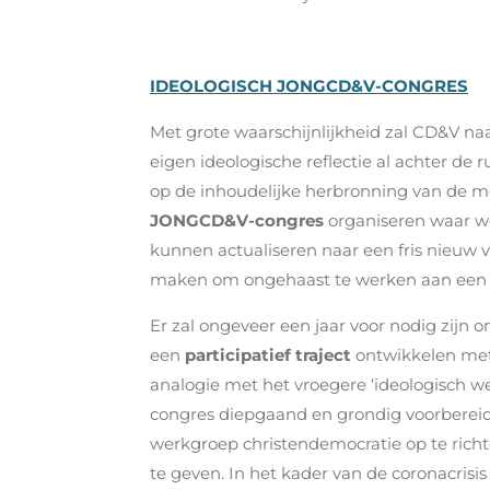
IDEOLOGISCH JONGCD&V-CONGRES
Met grote waarschijnlijkheid zal CD&V n
eigen ideologische reflectie al achter d
op de inhoudelijke herbronning van de mo
JONGCD&V-congres
organiseren waar we
kunnen actualiseren naar een fris nieuw 
maken om ongehaast te werken aan een id
Er zal ongeveer een jaar voor nodig zijn 
een
participatief traject
ontwikkelen met
analogie met het vroegere ‘ideologisch w
congres diepgaand en grondig voorberei
werkgroep christendemocratie op te rich
te geven. In het kader van de coronacrisi