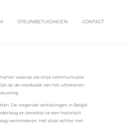
A
STEUNBETUIGINGEN
CONTACT
p de manier waarop we onze communicatie
wijst op de noodzaak van het uittekenen
nieuwing.
itten. De volgende verkiezingen in België
ederlaag en bereikte ze een historisch
aag verminderen. Het staat echter niet