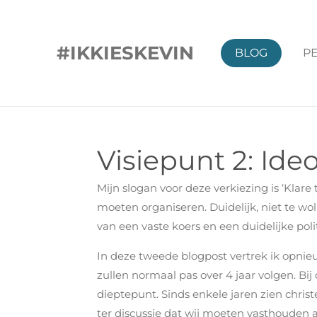
Ga
direct
#IKKIESKEVIN
BLOG
P
naar
de
hoofdinhoud
Visiepunt 2: Id
Mijn slogan voor deze verkiezing is ‘Klar
moeten organiseren. Duidelijk, niet te w
van een vaste koers en een duidelijke polit
In deze tweede blogpost vertrek ik opnieu
zullen normaal pas over 4 jaar volgen. Bi
dieptepunt. Sinds enkele jaren zien chris
ter discussie dat wij moeten vasthouden a