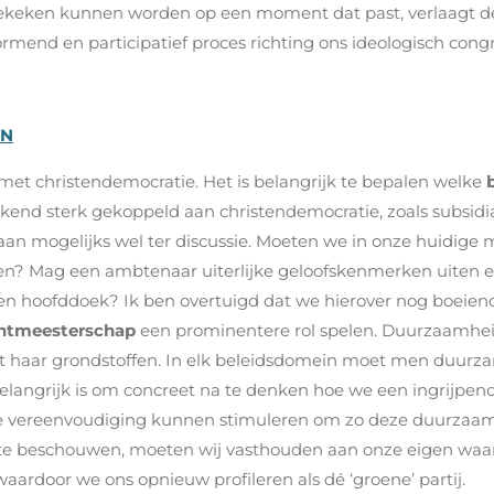
rbekeken kunnen worden op een moment dat past, verlaagt 
mend en participatief proces richting ons ideologisch congr
EN
t christendemocratie. Het is belangrijk te bepalen welke
b
end sterk gekoppeld aan christendemocratie, zoals subsidiari
aan mogelijks wel ter discussie. Moeten we in onze huidige 
digen? Mag een ambtenaar uiterlijke geloofskenmerken uiten 
en hoofddoek? Ik ben overtuigd dat we hierover nog boeiende
ntmeesterschap
een prominentere rol spelen. Duurzaamhei
 haar grondstoffen. In elk beleidsdomein moet men duurzam
langrijk is om concreet na te denken hoe we een ingrijpende
e vereenvoudiging kunnen stimuleren om zo deze duurzaamhe
 te beschouwen, moeten wij vasthouden aan onze eigen waar
 waardoor we ons opnieuw profileren als dé ‘groene’ partij.