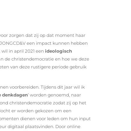
voor zorgen dat zij op dat moment haar
o zal JONGCD&V een impact kunnen hebben
wil in april 2021 een
ideologisch
an de christendemocratie en hoe we deze
eten van deze rustigere periode gebruik
n voorbereiden. Tijdens dit jaar wil ik
e denkdagen
’ worden genoemd, naar
ond christendemocratie zodat zij op het
 Mocht er worden gekozen om een
tmomenten dienen voor leden om hun input
ur digitaal plaatsvinden. Door online