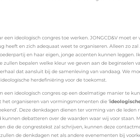
aar een ideologisch congres toe werken. JONGCD&V moet er 
e rug heeft en zich adequaat weet te organiseren. Alleen z
ederpartij en haar eigen, jonge accenten kunnen leggen. Ik 
 zullen bepalen welke kleur we geven aan de beginselen v
verhaal dat aansluit bij de samenleving van vandaag. We mo
eologische herdefiniëring voor de toekomst.
om een ideologisch congres op een doelmatige manier te kunne
 het organiseren van vormingsmomenten die ‘
ideologisch
eekend’. Deze denkdagen dienen ter vorming van de leden r
d kunnen debatteren over de waarden waar wij voor staan.
ten die de congrestekst zal schrijven, kunnen deze contac
s zullen de denkdagen net als andere evenementen bij voorke